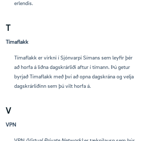
erlendis.
T
Tímaflakk
Tímaflakk er virkni í Sjónvarpi Símans sem leyfir þér
að horfa á liðna dagskrárliði aftur í tímann. Þú getur
byrjað Tímaflakk með því að opna dagskrána og velja
dagskrárliðinn sem þú vilt horfa á.
V
VPN
VPN
(Virtual Private Network)
er tæknilausn sem býr