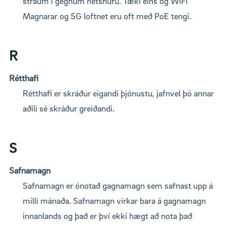
straum í gegnum netsnúru. Tæki eins og WiFi
Magnarar og 5G loftnet eru oft með PoE tengi.
R
Rétthafi
Rétthafi er skráður eigandi þjónustu, jafnvel þó annar
aðili sé skráður greiðandi.
S
Safnamagn
Safnamagn er ónotað gagnamagn sem safnast upp á
milli mánaða. Safnamagn virkar bara á gagnamagn
innanlands og það er því ekki hægt að nota það