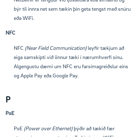
býr til innra net sem tækin þín geta tengst með snúru
eða WiFi.
NFC
NFC
(Near Field Communication)
leyfir tækjum að
eiga samskipti við önnur tæki í nærumhverfi sínu.
Algengustu dæmi um NFC eru farsímagreiðslur eins
og Apple Pay eða Google Pay.
P
PoE
PoE
(Power over Ethernet)
þýðir að tækið fær