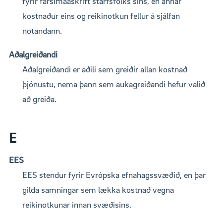
fyrir farsímaáskrift starfsfólks síns, en annar
kostnaður eins og reikinotkun fellur á sjálfan
notandann.
Aðalgreiðandi
Aðalgreiðandi er aðili sem greiðir allan kostnað
þjónustu, nema þann sem aukagreiðandi hefur valið
að greiða.
E
EES
EES stendur fyrir Evrópska efnahagssvæðið, en þar
gilda samningar sem lækka kostnað vegna
reikinotkunar innan svæðisins.