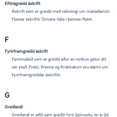
Eftirágreidd áskrift
Áskrift sem er greidd með reikningi um mánaðamót.
Flestar áskriftir Símans falla í þennan flokk.
F
Fyrirframgreidd áskrift
Farsímaleið sem er greidd áður en notkun getur átt
sér stað. Frelsi, Þrenna og Krakkakort eru dæmi um
fyrirframgreiddar áskriftir.
G
Greiðandi
Greiðandi er aðili sem greiðir fyrir þjónustu, en er þó