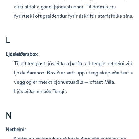
ekki alltaf eigandi þjónustunnar. Til dæmis eru
fyrirtæki oft greiðendur fyrir áskriftir starfsfólks síns.
L
Ljósleiðarabox
Til að tengjast ljósleiðara þarftu að tengja netbeini við
ljósleiðarabox. Boxið er sett upp í tengiskáp eða fest á
vegg og er merkt þjónustuaðila — oftast Míla,
Ljósleiðarinn eða Tengir.
N
Netbeinir
Netbeinir er tengdur við ljósleiðara eða símalínu og