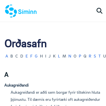
Togg
Orðasafn
A
B
C
D
E
F
G
H
I
J
K
L
M
N
O
P
Q
R
S
T
U
A
Aukagreiðandi
Aukagreiðandi er aðili sem borgar fyrir tiltekinn hluta
þjónustu. Til dæmis eru fyrirtæki oft aukagreiðendur