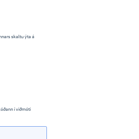
nnars skaltu ýta á
kóðann í viðmóti