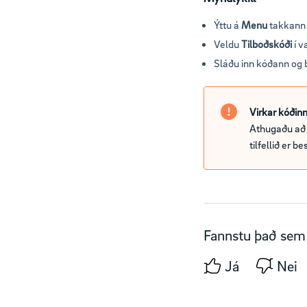
‍‍Ýttu á
Menu
takkann á
Veldu
Tilboðskóði
í v
Sláðu inn kóðann og 
Virkar kóðinn
Athugaðu að þ
tilfellið er 
Fannstu það sem 
Já
Nei