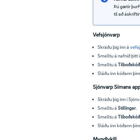
Þú gætir þurf
til að áskrift
Vefsjónvarp
Skráðu þig inn á
vefs
Smelltu á nafnið þitt 
Smelltu á
Tilboðskóð
Sláðu inn kóðann þinn
Sjónvarp Símans app
Skráðu þig inn í Sjón
Smelltu á
Stillingar
.
Smelltu á
Tilboðskóð
Sláðu inn kóðann þinn
Myndlykill