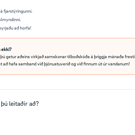
 fjarstýringunni.
almyndinni.
byrjaðu að horfa!
 ekki?
ú getur aðeins virkjað samskonar tilboðskóða á þriggja mánaða fresti.
best að hafa samband við þjónustuverið og við finnum út úr vandanum!
þú leitaðir að?