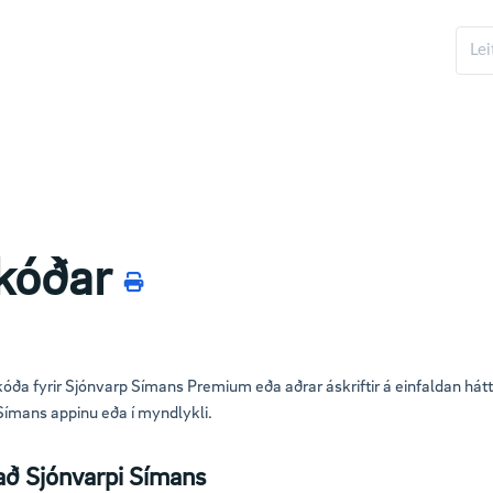
kóðar
kóða fyrir Sjónvarp Símans Premium eða aðrar áskriftir á einfaldan hátt
Símans appinu eða í myndlykli.
að Sjónvarpi Símans