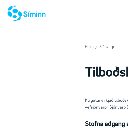
Heim
Sjónvarp
Tilboðs
Þú getur virkjað tilboðs
vefsjónvarpi, Sjónvarp 
Stofna aðgang 