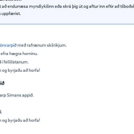
t að endurræsa myndlykilinn eða skrá þig út og aftur inn eftir að tilboðs
in uppfærist.
jónvarpið
með rafrænum skilríkjum.
í efra hægra horninu.
i
í fellilistanum.
 og byrjaðu að horfa!
ið
varp Símans appið.
i
.
 og byrjaðu að horfa!