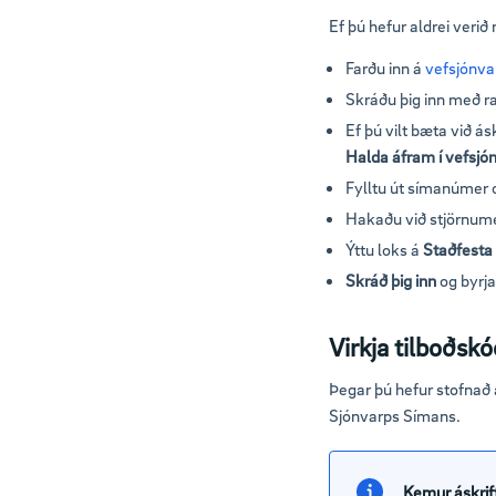
Ef þú hefur aldrei verið
Farðu inn á
vefsjónva
Skráðu þig inn með r
Ef þú vilt bæta við 
Halda áfram í vefsjó
Fylltu út símanúmer 
Hakaðu við stjörnume
Ýttu loks á
Staðfesta
Skráð þig inn
og byrja
Virkja tilboðsk
Þegar þú hefur stofnað 
Sjónvarps Símans.
Kemur áskrift