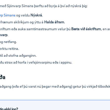
 með Sjónvarp Símans þarftu að byrja á því að nýskrá þig:
rp Símans
og veldu
Nýskrá
.
afrænum skilríkjum og ýttu á
Halda áfram
.
áskriftum eða auka samtímastraumum velur þú
Bæta við áskriftum
, en a
nvarp
.
og netfang.
rktu reitina.
til að stofna aðganginn.
ðu strax að horfa í vefsjónvarpinu eða í appinu.
óða
aðgang (eða ef þú varst nú þegar með aðgang) getur þú virkjað tilboðs
in ekki inn?