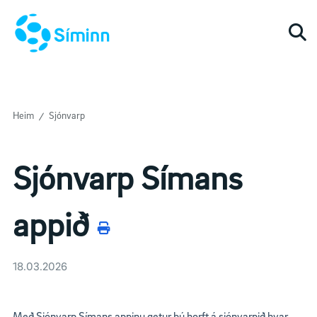
Togg
Heim
Sjónvarp
Sjónvarp Símans
appið
18.03.2026
Með Sjónvarp Símans appinu getur þú horft á sjónvarpið hvar