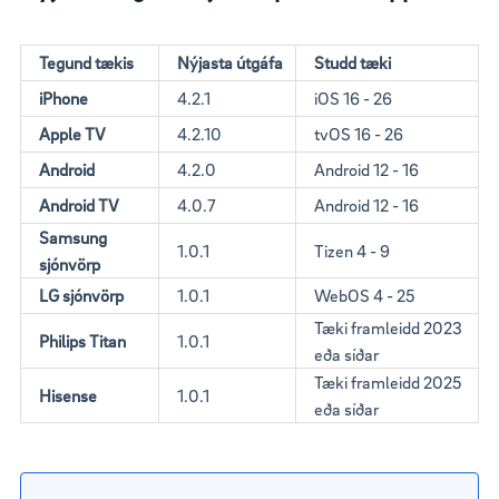
Tegund tækis
Nýjasta útgáfa
Studd tæki
iPhone
4.2.1
iOS 16 - 26
Apple TV
4.2.10
tvOS 16 - 26
Android
4.2.0
Android 12 - 16
Android TV
4.0.7
Android 12 - 16
Samsung
1.0.1
Tizen 4 - 9
sjónvörp
LG sjónvörp
1.0.1
WebOS 4 - 25
Tæki framleidd 2023
Philips Titan
1.0.1
eða síðar
Tæki framleidd 2025
Hisense
1.0.1
eða síðar