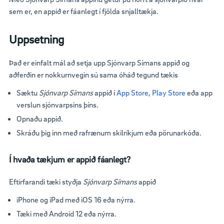
sem er, en appið er fáanlegt í fjölda snjalltækja.
Uppsetning
Það er einfalt mál að setja upp Sjónvarp Símans appið og
aðferðin er nokkurnvegin sú sama óháð tegund tækis
Sæktu
Sjónvarp Símans
appið í
App Store
,
Play Store
eða app
verslun sjónvarpsins þíns.
Opnaðu appið.
Skráðu þig inn með rafrænum skilríkjum eða pörunarkóða.
Í hvaða tækjum er appið fáanlegt?
Eftirfarandi tæki styðja
Sjónvarp Símans
appið
iPhone og iPad með iOS 16 eða nýrra.
Tæki með Android 12 eða nýrra.