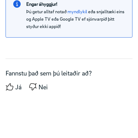
Engar áhyggjur!
Þú getur alltaf notað
myndlykil
eða snjalltæki eins
og Apple TV eða Google TV ef sjónvarpið þitt
styður ekki appið!
Fannstu það sem þú leitaðir að?
Já
Nei