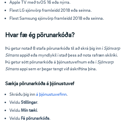
Apple TV með tvOS 16 eða nýrra.
Flest LG sjónvörp framleidd 2018 eða seinna.
Flest Samsung sjónvörp framleidd 2018 eða seinna.
Hvar fæ ég pörunarkóða?
Þú getur notað 8 stafa pörunarkóða til að skrá þig inn í
Sjónvarp
Símans
appið eða myndlykil í stað þess að nota rafræn skilríki.
Þú getur sótt pörunarkóða á þjónustuvefnum eða í
Sjónvarp
Símans
appi sem er þegar tengt við áskriftina þína.
Sækja pörunarkóða á þjónustuvef
Skráðu þig inn
á þjónustuvefinn
.
Veldu
S
tillingar
.
Veldu
Mín tæki
.
Veldu
Fá pörunarkóða
.