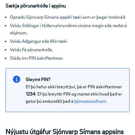
Sækja pörunarkóða í appinu
Opnaðu Sjónvarp Símans appið í tæki sem er þegar innskráð.
Veldu Stillingar í hliðarvalmyndinni vinstra megin eða neðst á
skjánum.
Veldu Aðgangur eða Mín tæki
Veldu Fá pörunarkóða.
Sláðu inn PIN áskriftarinnar.
Gleymt PIN?
Ef þú hefur ekki breytt því, þá er PIN áskriftarinnar
1234
. Ef þú breyttir PIN og manst ekki hvað það er
getur þú endurstillt það á
þjónustuvefnum
.
Nýjustu útgáfur Sjónvarp Símans appsins