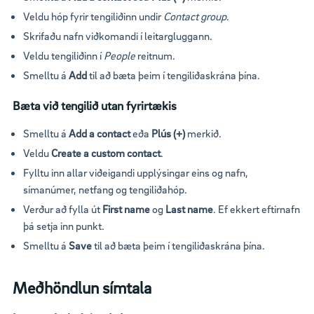
Veldu hóp fyrir tengiliðinn undir
Contact group
.
Skrifaðu nafn viðkomandi í leitargluggann.
Veldu tengiliðinn í
People
reitnum.
Smelltu á
Add
til að bæta þeim í tengiliðaskrána þína.
Bæta við tengilið utan fyrirtækis
Smelltu á
Add a contact
eða
Plús (+)
merkið.
Veldu
Create a custom contact
.
Fylltu inn allar viðeigandi upplýsingar eins og nafn,
símanúmer, netfang og tengiliðahóp.
Verður að fylla út
First name
og
Last name
. Ef ekkert eftirnafn
þá setja inn punkt.
Smelltu á
Save
til að bæta þeim í tengiliðaskrána þína.
Meðhöndlun símtala