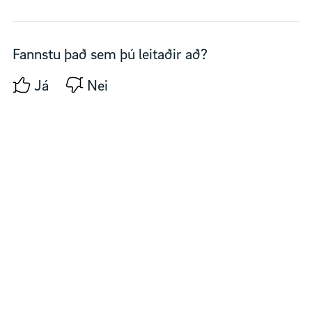
Fannstu það sem þú leitaðir að?
Já
Nei