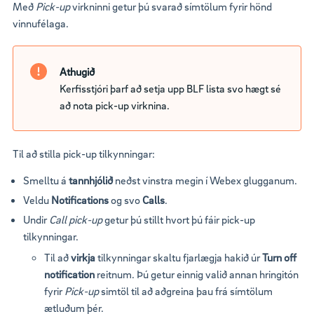
Með
Pick-up
virkninni getur þú svarað símtölum fyrir hönd
vinnufélaga.
Athugið
Kerfisstjóri þarf að setja upp BLF lista svo hægt sé
að nota pick-up virknina.
Til að stilla pick-up tilkynningar:
Smelltu á
tannhjólið
neðst vinstra megin í Webex glugganum.
Veldu
Notifications
og svo
Calls
.
Undir
Call pick-up
getur þú stillt hvort þú fáir pick-up
tilkynningar.
Til að
virkja
tilkynningar skaltu fjarlægja hakið úr
Turn off
notification
reitnum. Þú getur einnig valið annan hringitón
fyrir
Pick-up
simtöl til að aðgreina þau frá símtölum
ætluðum þér.