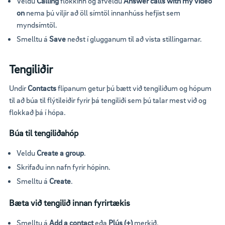
Veldu
Calling
flokkinn og afveldu
Answer calls with my video
on
nema þú viljir að öll símtöl innanhúss hefjist sem
myndsímtöl.
Smelltu á
Save
neðst í glugganum til að vista stillingarnar.
Tengiliðir
Undir
Contacts
flipanum getur þú bætt við tengiliðum og hópum
til að búa til flýtileiðir fyrir þá tengiliði sem þú talar mest við og
flokkað þá í hópa.
Búa til tengiliðahóp
Veldu
Create a group
.
Skrifaðu inn nafn fyrir hópinn.
Smelltu á
Create
.
Bæta við tengilið innan fyrirtækis
Smelltu á
Add a contact
eða
Plús (+)
merkið.