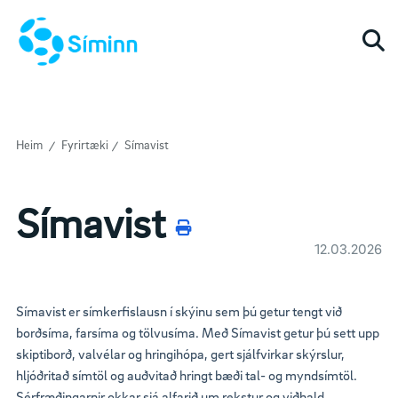
Togg
Heim
Fyrirtæki
Símavist
Símavist
12.03.2026
Símavist er símkerfislausn í skýinu sem þú getur tengt við
borðsíma, farsíma og tölvusíma. Með Símavist getur þú sett upp
skiptiborð, valvélar og hringihópa, gert sjálfvirkar skýrslur,
hljóðritað símtöl og auðvitað hringt bæði tal- og myndsímtöl.
Sérfræðingarnir okkar sjá alfarið um rekstur og viðhald