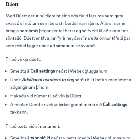
Dúett
Með Dúett getur þú tilgreint einn eða fleiri farsíma sem geta
svarað símtölum sem berast í borðsímann þinn. Allir símarnir
hringja samtímis þegar símtal berst og sá fyrsti til að svara fær
símtalið. Dúett er tilvalinn fyrir neyðarsíma eða önnur tilfelli þar
sem mikið liggur undir að símanum sé svarað.
Til að virkja dúett:
Smelltu á
Call settings
neðst í Webex glugganum.
Undir
Additional numbers to ring
sérðu öll tiltæk símanúmer á
aðganginum þínum.
Hakaðu við númer til að virkja Dúett.
Á meðan Dúett er virkur birtist grænt merki við
Call settings
takkann.
Til að bæta við símanúmeri:
Smelltu á
tannhjólið
neðst vinstra megin í Webex glugganum.