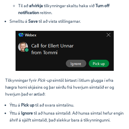
Til að
afvirkja
tilkynningar skaltu haka við
Turn off
notification
reitinn.
Smelltu á
Save
til að vista stillingarnar.
Tilkynningar fyrir
Pick-up
símtöl birtast í litlum glugga í efra
hægra horni skjásins og þar sérðu frá hverjum símtalið er og
hverjum það er ætlað:
Ýttu á
Pick up
til að svara símtalinu.
Ýttu á
Ignore
til að hunsa símtalið. Að hunsa símtal hefur engin
áhrif á sjálft símtalið, það slekkur bara á tilkynningunni.