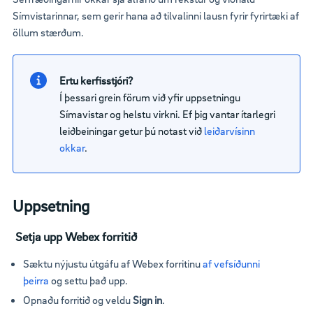
Símvistarinnar, sem gerir hana að tilvalinni lausn fyrir fyrirtæki af
öllum stærðum.
Ertu kerfisstjóri?
Í þessari grein förum við yfir uppsetningu
Símavistar og helstu virkni. Ef þig vantar ítarlegri
leiðbeiningar getur þú notast við
leiðarvísinn
okkar
.
Uppsetning
Setja upp Webex forritið
Sæktu nýjustu útgáfu af Webex forritinu
af vefsíðunni
þeirra
og settu það upp.
Opnaðu forritið og veldu
Sign in
.