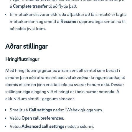
á
Complete transfer
til að flytja það.
Ef móttakandi svarar ekki eða afþakkar að fá símtalið er lagt á
móttakandann og smellt á
Resume
í upprunalega símtalinu til
að halda því áfram.
Aðrar stillingar
Hringiflutningur
Með hringiflutningi getur þú áframsent öll símtöl sem berast í
símann þinn eða áframsent þau við ákveðnar kringumstæður, til
dæmis ef síminn þinn er á tali eða þú svarar honum ekki. Þessar
stillingar eiga eingöng við ef hringt er í bein númer notenda. Á
ekki við um símtöl í gegnum símaver.
Smelltu á
Call settings
neðst í Webex glugganum.
Veldu
Open call preferences
.
Veldu
Advanced call settings
neðst á síðunni.