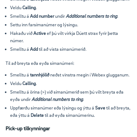
Veldu
Calling
.
Smelltu á
Add number
undir
Additional numbers to ring
.
Settu inn farsímanúmer og lýsingu.
Hakaðu við
Active
ef þú vilt virkja Dúett strax fyrir þetta
númer.
Smelltu á
Add
til að vista símanúmerið.
Til að breyta eða eyða símanúmeri:
Smelltu á
tannhjólið
neðst vinstra megin í Webex glugganum.
Veldu
Calling
.
Smelltu á örina (>) við símanúmerið sem þú vilt breyta eða
eyða undir
Additional numbers to ring
.
Uppfærðu símanúmer eða lýsingu og ýttu á
Save
til að breyta,
eða ýttu á
Delete
til að eyða símanúmerinu.
Pick-up tilkynningar