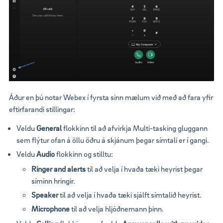
Áður en þú notar Webex í fyrsta sinn mælum við með að fara yfir
eftirfarandi stillingar:
Veldu
General
flokkinn til að afvirkja Multi-tasking gluggann
sem flýtur ofan á öllu öðru á skjánum þegar símtali er í gangi.
Veldu
Audio
flokkinn og stilltu:
Ringer and alerts
til að velja í hvaða tæki heyrist þegar
síminn hringir.
Speaker
til að velja í hvaða tæki sjálft símtalið heyrist.
Microphone
til að velja hljóðnemann þinn.