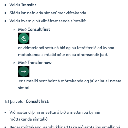
Veldu
Transfer
.
Sláðu inn nafn eða símanúmer viðtakanda.
Veldu hvernig þú vilt áframsenda símtalið:
Með
Consult first
er viðmælandi settur á bið og þú færð færi á að kynna
móttakanda símtalið áður en þú áframsendir það.
Með
Transfer now
er símtalið sent beint á móttakanda og þú er laus í næsta
símtal.
Ef þú velur
Consult first
:
Viðmælandi þinn er settur á bið á meðan þú kynnir
móttakanda símtalið.
Þegar móttakandi samþykkir að taka við símtalinu smellir þú