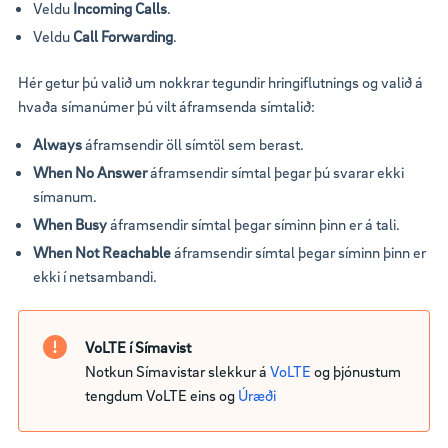
Veldu
Incoming Calls
.
Veldu
Call Forwarding
.
Hér getur þú valið um nokkrar tegundir hringiflutnings og valið á
hvaða símanúmer þú vilt áframsenda símtalið:
Always
áframsendir öll símtöl sem berast.
When No Answer
áframsendir símtal þegar þú svarar ekki
símanum.
When Busy
áframsendir símtal þegar síminn þinn er á tali.
When Not Reachable
áframsendir símtal þegar síminn þinn er
ekki í netsambandi.
VoLTE í Símavist
Notkun Símavistar slekkur á
VoLTE
og þjónustum
tengdum VoLTE eins og
Úræði