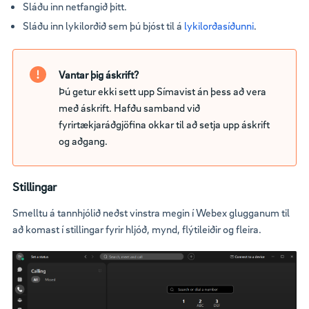
Sláðu inn netfangið þitt.
Sláðu inn lykilorðið sem þú bjóst til á
lykilorðasíðunni
.
Vantar þig áskrift?
Þú getur ekki sett upp Símavist án þess að vera
með áskrift. Hafðu samband við
fyrirtækjaráðgjöfina okkar til að setja upp áskrift
og aðgang.
Stillingar
Smelltu á tannhjólið neðst vinstra megin í Webex glugganum til
að komast í stillingar fyrir hljóð, mynd, flýtileiðir og fleira.