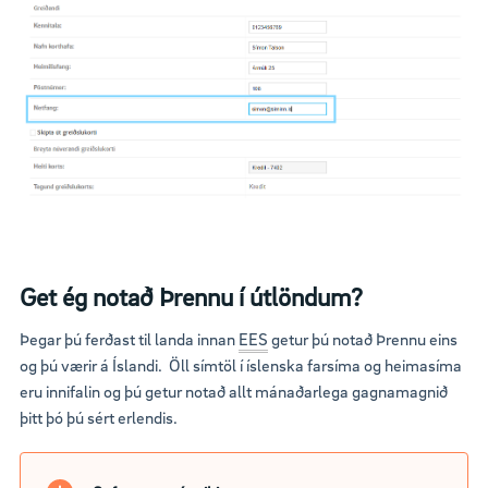
Get ég notað Þrennu í útlöndum?
Þegar þú ferðast til landa innan
EES
getur þú notað Þrennu eins
og þú værir á Íslandi. Öll símtöl í íslenska farsíma og heimasíma
eru innifalin og þú getur notað allt mánaðarlega gagnamagnið
þitt þó þú sért erlendis.