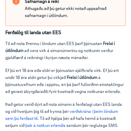
Safnamagn á reiki
Athugaðu að þú getur ekki notað uppsafnað
safnamagn í útlöndum.
Ferðalög til landa utan EES
Til að nota Þrennu í löndum utan EES þarf þjónustan
Frelsi í
útlöndum
að vera virk á símanúmerinu og notkunin verður
gjaldfærð á reikningi í byrjun næsta mánaðar.
Ef þú ert 18 ára eða eldri er þjónustan sjálfkrafa virk. Ef þú ert
undir 18 ára aldri getur þú virkjað
Frelsi í útlöndum
á
þjónustuvefnum eða í appinu, en þá þarf fullorðinn einstaklingur
að gerast ábyrgðaraðili fyrir kostnaði vegna notkunar erlendis.
Það getur verið dýrt að nota símann á ferðalagi utan EES landa
og við hvetjum þig til að kynna þér
verðskrána í þeim löndum
sem þú ferðast til
. Til að hjálpa þér að hafa hemil á kostnaði
setjum við
þak á notkun erlendis
sendum þér reglulega SMS