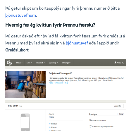
Þú getur skipt um kortaupplýsingar fyrir þrennu númerið þitt á
þjónustuvefnum
.
Hvernig fæ ég kvittun fyrir Þrennu færslu?
Þú getur óskað eftir því að fá kvittun fyrir færslum fyrir greiðslu á
Þrennu með því að skrá sig inn á
þjónustuvef
eða í appið undir
Greiðslukort