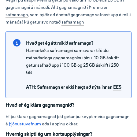
gagnamagni á mánuði. Allt gagnamagnið í Þrennu er
safnamagn
, sem þýðir að ónotað gagnamagn safnast upp á milli
mánaða! Þú getur svo notað
safnamagn
Hvað get ég átt mikið safnamagn?
Hámarkið á safnamagni samsvarar tíföldu
mánaðarlega gagnamagninu þínu. 10 GB áskrift
getur safnað upp í 100 GB og 25 GB áskrift í 250
GB
ATH: Safnamagn er ekki hægt að nýta innan
EES
Hvað ef ég klára gagnamagnið?
Ef þú klárar gagnamagnið þitt getur þú keypt meira gagnamagn
á
þjónustuvefnum
eða í appinu okkar.
Hvernig skipti ég um kortaupplýsingar?