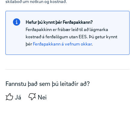
skilaboð um notkun og kostnað.
Hefur þú kynnt þér Ferðapakkann?
Ferðapakkinn er frábær leið til að lágmarka
kostnað á ferðalögum utan EES. Þú getur kynnt
þér
Ferðapakkann á vefnum okkar
.
Fannstu það sem þú leitaðir að?
Já
Nei