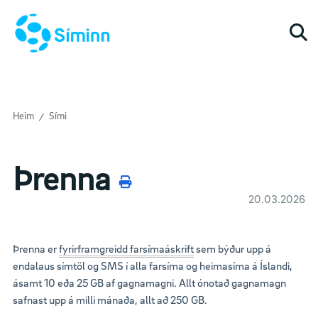
Togg
Heim
Sími
Þrenna
20.03.2026
Þrenna er
fyrirframgreidd farsímaáskrift
sem býður upp á
endalaus símtöl og SMS í alla farsíma og heimasíma á Íslandi,
ásamt 10 eða 25 GB af gagnamagni. Allt ónotað gagnamagn
safnast upp á milli mánaða, allt að 250 GB.