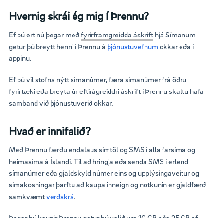
Hvernig skrái ég mig í Þrennu?
Ef þú ert nú þegar með
fyrirframgreidda áskrift
hjá Símanum
getur þú breytt henni í Þrennu á
þjónustuvefnum
okkar eða í
appinu.
Ef þú vil stofna nýtt símanúmer, færa símanúmer frá öðru
fyrirtæki eða breyta úr
eftirágreiddri áskrift
í Þrennu skaltu hafa
samband við þjónustuverið okkar.
Hvað er innifalið?
Með Þrennu færðu endalaus símtöl og SMS í alla farsíma og
heimasíma á Íslandi. Til að hringja eða senda SMS í erlend
símanúmer eða gjaldskyld númer eins og upplýsingaveitur og
símakosningar þarftu að kaupa inneign og notkunin er gjaldfærð
samkvæmt
verðskrá
.
Þegar þú kaupir Þrennu getur þú valið um 10 GB eða 25 GB af