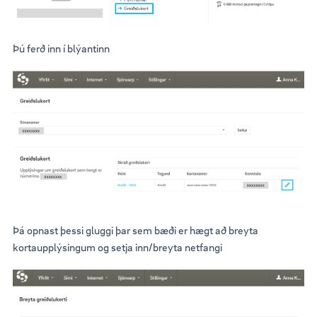
Þú ferð inn í blýantinn
Þá opnast þessi gluggi þar sem bæði er hægt að breyta
kortaupplýsingum og setja inn/breyta netfangi