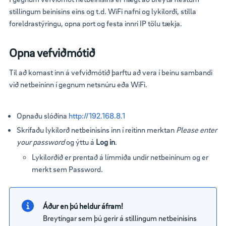
stillingum beinisins eins og t.d. WiFi nafni og lykilorði, stilla
foreldrastýringu, opna port og festa innri IP tölu tækja.
Opna vefviðmótið
Til að komast inn á vefviðmótið þarftu að vera í beinu sambandi
við netbeininn í gegnum netsnúru eða WiFi.
Opnaðu slóðina
http://192.168.8.1
Skrifaðu lykilorð netbeinisins inn í reitinn merktan
Please enter
your p
assword
og ýttu á
Log in
.
Lykilorðið er prentað á límmiða undir netbeininum og er
merkt sem Password
.
Áður en þú heldur áfram!
Breytingar sem þú gerir á stillingum netbeinisins