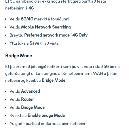
Ef 5G sambandið er ekki nógu sterkt gæti þurft að festa
netbeininn á 4G
Veldu
5G/4G
merkið á forsíðunni
Veldu
Mobile Network Searching
Breyttu
Preferred network mode
í
4G Only
Ýttu loks á
Save
til að vista
Bridge Mode
Ef þú ert með þitt eigið netkerfi sem þú vilt nota í stað 5G beinis
geturðu tengt úr Lan tenginu á 5G netbeininum í WAN á þínum
netbeini og kveikt á
Bridge Mode
Veldu
Advanced
Veldu
Router
Veldu
Bridge Mode
Kveiktu á
Enable bridge Mode
Þú gætir þurft að endurræsa þinn netbeini