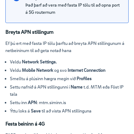
Það þarf að vera með fasta IP tölu til að opna port
á 5G routernum
Breyta APN stillingum
Ef þú ert með fasta IP tölu þarftu að breyta APN stillingunum á
netbeininum til að geta notað hana
Veldu
Network Settings.
Veldu
Mobile Network
og svo
Internet Connection
Smelltu á plúsinn hægra megin við
Profiles
Settu nafnið á APN stillingunni í
Name
t.d. MTM eða Föst IP
tala
Settu inn
APN
: mtm.siminn.is
Ýttu loks á
Save
til að vista APN stillinguna
Festa beininn á 4G