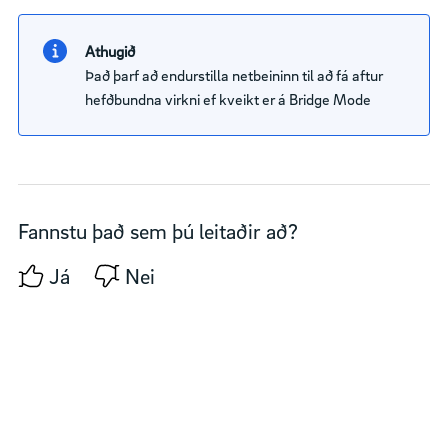
Athugið
Það þarf að endurstilla netbeininn til að fá aftur
hefðbundna virkni ef kveikt er á Bridge Mode
Fannstu það sem þú leitaðir að?
Já
Nei