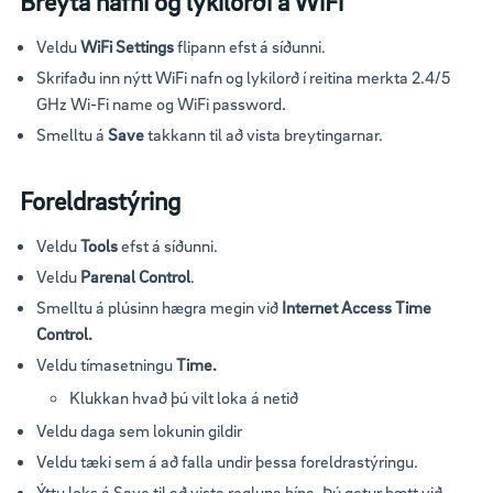
Breyta nafni og lykilorði á WiFi
Veldu
WiFi Settings
flipann efst á síðunni.
Skrifaðu inn nýtt WiFi nafn og lykilorð í reitina merkta 2.4/5
GHz Wi-Fi name og WiFi password
.
Smelltu á
Save
takkann til að vista breytingarnar.
Foreldrastýring
Veldu
Tools
efst á síðunni.
Veldu
Parenal Control
.
Smelltu á plúsinn hægra megin við
Internet Access Time
Control.
Veldu tímasetningu
Time.
Klukkan hvað þú vilt loka á netið
Veldu daga sem lokunin gildir
Veldu tæki sem á að falla undir þessa foreldrastýringu.
Ýttu loks á Save til að vista regluna þína. Þú getur bætt við