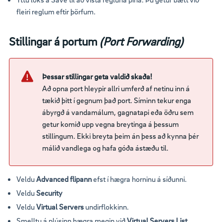
fleiri reglum eftir þörfum.
Stillingar á portum
(Port Forwarding)
Þessar stillingar geta valdið skaða!
Að opna port hleypir allri umferð af netinu inn á
tækið þitt í gegnum það port. Síminn tekur enga
ábyrgð á vandamálum, gagnatapi eða öðru sem
getur komið upp vegna breytinga á þessum
stillingum. Ekki breyta þeim án þess að kynna þér
málið vandlega og hafa góða ástæðu til.
Veldu
Advanced flipann
efst í hægra horninu á síðunni.
Veldu
Security
Veldu
Virtual Servers
undirflokkinn.
Smelltu á plúsinn hægra megin við
Virtual Servers List