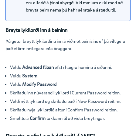
eru alfarið á þinni ábyrgð. Við mælum ekki með að
breyta þeim nema þú hafir sérstaka ástæðu til.
Breyta lykilorði inn á beininn
Þú getur breytt lykilorðinu inn á viðmót beinisins ef þú vilt gera
það eftirminnilegara eða öruggara.
Veldu
Advanced flipan
efst í hægra horninu á síðunni.
Veldu
System
.
Veldu
Modify Password
Skrifaðu inn núverandi lykilorð í Current Password reitinn.
Veldi nýtt lykilorð og skrifaðu það í New Password reitinn.
Skrifaðu nýja lykilorðið aftur í Confirm Password reitinn.
Smelltu á
Confirm
takkann til að vista breytingar.