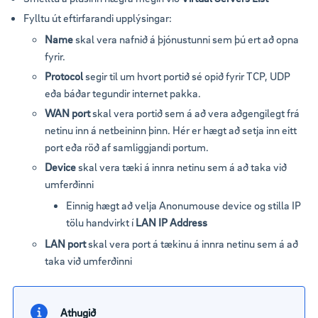
Fylltu út eftirfarandi upplýsingar:
Name
skal vera nafnið á þjónustunni sem þú ert að opna
fyrir.
Protocol
segir til um hvort portið sé opið fyrir TCP, UDP
eða báðar tegundir internet pakka.
WAN port
skal vera portið sem á að vera aðgengilegt frá
netinu inn á netbeininn þinn. Hér er hægt að setja inn eitt
port eða röð af samliggjandi portum.
Device
skal vera tæki á innra netinu sem á að taka við
umferðinni
Einnig hægt að velja Anonumouse device og stilla IP
tölu handvirkt í
LAN IP Address
LAN port
skal vera port á tækinu á innra netinu sem á að
taka við umferðinni
Athugið