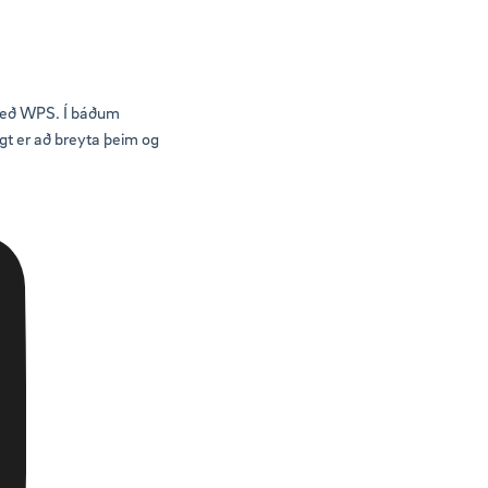
með WPS. Í báðum
gt er að breyta þeim og