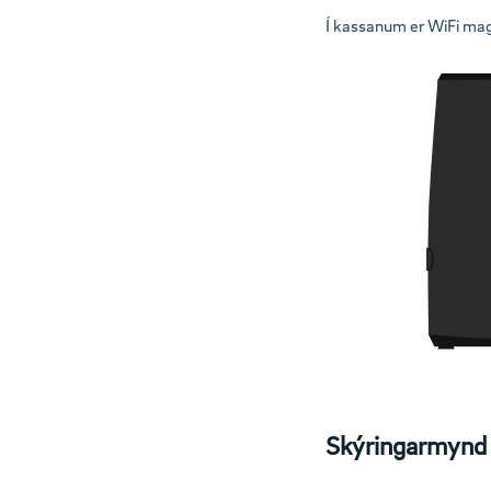
Í kassanum er WiFi mag
Skýringarmynd