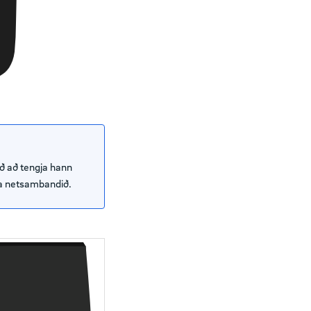
ð að tengja hann
ta netsambandið.