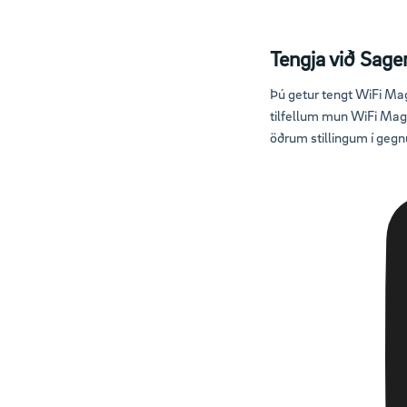
Tengja við Sag
Þú getur tengt WiFi M
tilfellum mun WiFi Magna
öðrum stillingum í gegn