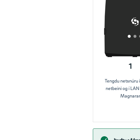
1
Tengdu netsnúru í
netbeini og í LAN
Magnara