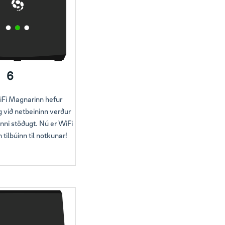
6
Fi Magnarinn hefur
g við netbeininn verður
junni stöðugt. Nú er WiFi
tilbúinn til notkunar!