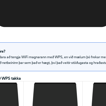
ra?
ldara að tengja WiFi magnarann með WPS, en við mælum þó frekar me
ð netbeininn þar sem það er hægt, því það veitir stöðugasta og hraðas
eð WPS takka