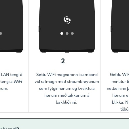
2
 LAN tengi á
Settu WiFi magnarann í samband
Gefðu WiF
 tengi á WiFi
við rafmagn með straumbreytinum
mínútur ti
num.
sem fylgir honum og kveiktu á
netbeininn þa
honum með takkanum á
honum er
bakhliðinni.
blikka. 
tilbú