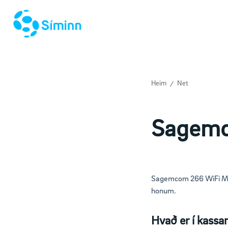
Heim
Net
Sagemc
Sagemcom 266 WiFi Mag
honum.
Hvað er í kass