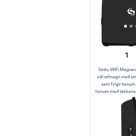
1
Settu WiFi Magnar
við rafmagn með s
sem fylgir honum 
honum með takkanum