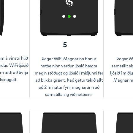
5
á vinstri hlið
Þegar WiFi Magnarinn finnur
Þegar Wi
ndur. WiFi ljósið
netbeininn verður ljósið hægra
samstillt si
m ætti að byrja
megin stöðugt og ljósið í miðjunni fer
ljósið í mið
lsínugult.
að blikka grænt. Það getur tekið allt
Magnarinn 
að 2 mínútur fyrir magnarann að
samstilla sig við netbeini.