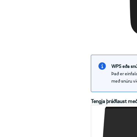
WPS eða snú
Það er einfa
með snúru vi
Tengja þráðlaust m