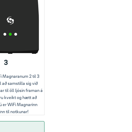
3
i Magnaranum 2 til 3
l að samstilla sig við
r til öll ljósin framan á
u kveikt og hætt að
Nú er WiFi Magnarinn
inn til notkunar!