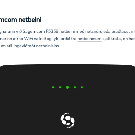
emcom netbeini
agnarann við Sagemcom F5359 netbeini með netsnúru eða þráðlaust 
rinn afrita WiFi nafnið og lykilorðið frá
netbeininum
sjálfkrafa, en hæ
um stillingaviðmót netbeinisins.