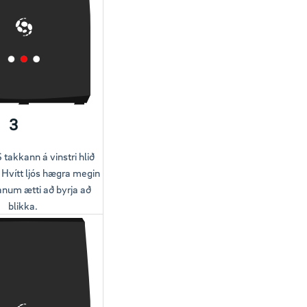
3
takkann á vinstri hlið
Hvítt ljós hægra megin
num ætti að byrja að
blikka.