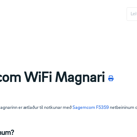
om WiFi Magnari
narinn er ætlaður til notkunar með
Sagemcom F5359
netbeininum o
anum?