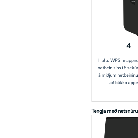
4
Haltu WPS hnappnum 
netbeinisins í 5 sekú
á miðjum netbeininu
að blikka appe
Tengja með netsnúru