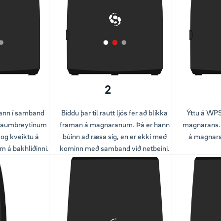
2
ann í samband
Bíddu þar til rautt ljós fer að blikka
Ýttu á WPS 
traumbreytinum
framan á magnaranum. Þá er hann
magnarans. 
og kveiktu á
búinn að ræsa sig, en er ekki með
á magnara
 á bakhliðinni.
kominn með samband við netbeini.